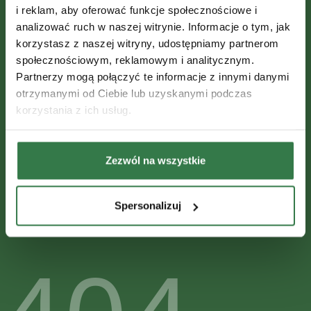
i reklam, aby oferować funkcje społecznościowe i
problem.
analizować ruch w naszej witrynie. Informacje o tym, jak
korzystasz z naszej witryny, udostępniamy partnerom
społecznościowym, reklamowym i analitycznym.
Wygląda na to, że strona, której szukasz, odleciała do
Partnerzy mogą połączyć te informacje z innymi danymi
innej galaktyki lub nigdy nie istniała. Sprawdź adres
otrzymanymi od Ciebie lub uzyskanymi podczas
URL lub wróć bezpiecznie na Ziemię.
korzystania z ich usług.
przejdź do strony głównej
Zezwól na wszystkie
Spersonalizuj