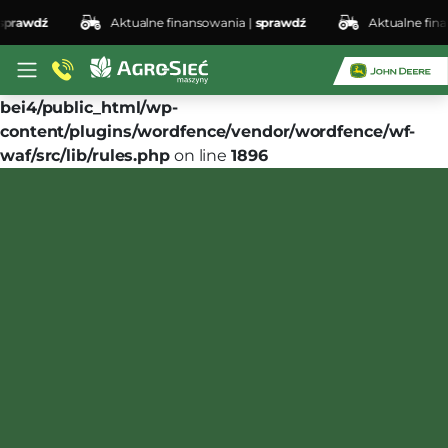
rawdź
Aktualne finansowania |
sprawdź
Aktualne finan
Deprecated
: preg_replace(): Passing null to parameter
#3 ($subject) of type array|string is deprecated in
/home/klient.dhosting.pl/lswis6155/agro-siec.pl-
bei4/public_html/wp-
content/plugins/wordfence/vendor/wordfence/wf-
waf/src/lib/rules.php
on line
1896