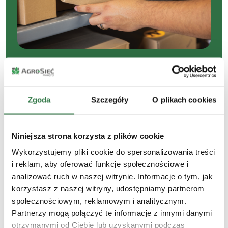
Części Nowa Dąbrowa
Zgoda
Szczegóły
O plikach cookies
Nowa Dąbrowa to szybki dostęp do oryginalnych
części oraz John Deere Alternatives. Certyfikowana
jakość i fachowe doradztwo pozwalają utrzymać
Niniejsza strona korzysta z plików cookie
maszyny w pełnej sprawności przez cały rok.
Wykorzystujemy pliki cookie do spersonalizowania treści
i reklam, aby oferować funkcje społecznościowe i
+48 785 333 340
analizować ruch w naszej witrynie. Informacje o tym, jak
korzystasz z naszej witryny, udostępniamy partnerom
społecznościowym, reklamowym i analitycznym.
Partnerzy mogą połączyć te informacje z innymi danymi
otrzymanymi od Ciebie lub uzyskanymi podczas