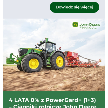
Dowiedz się więcej
4 LATA 0% z PowerGard+ (1+3)
– Ciągniki rolnicze John Deere