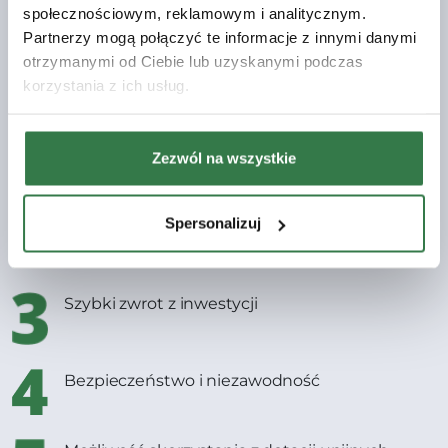
społecznościowym, reklamowym i analitycznym.
Partnerzy mogą połączyć te informacje z innymi danymi
Dlaczego warto skorzystać z
otrzymanymi od Ciebie lub uzyskanymi podczas
finansowania?
korzystania z ich usług.
Dostęp do nowoczesnych technologii
Zezwól na wszystkie
Spersonalizuj
Elastyczne warunki
Szybki zwrot z inwestycji
Bezpieczeństwo i niezawodność