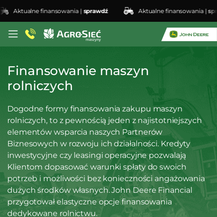
ne finansowania |
sprawdź
Aktualne finansowania |
sprawdź
Finansowanie maszyn
rolniczych
Dogodne formy finansowania zakupu maszyn
rolniczych, to z pewnością jeden z najistotniejszych
elementów wsparcia naszych Partnerów
Biznesowych w rozwoju ich działalności. Kredyty
inwestycyjne czy leasingi operacyjne pozwalają
Klientom dopasować warunki spłaty do swoich
potrzeb i możliwości bez konieczności angażowania
dużych środków własnych. John Deere Financial
przygotował elastyczne opcje finansowania
dedykowane rolnictwu.