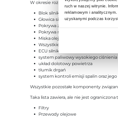
W okresie rozszerzonej gwarancji na silnik
ruch w naszej witrynie. Inf
reklamowym i analitycznym. 
Blok silnika
uzyskanymi podczas korzysta
Głowica silnika
Pokrywa zaworów
Pokrywa rozrządu
Miska olejowa
Wszystkie komponenty mieszczące s
ECU silnika
system paliwowy wysokiego ciśnienia
układ dolotowy powietrza
tłumik drgań
system kontroli emisji spalin oraz jeg
Wszystkie pozostałe komponenty związane 
Taka lista zawiera, ale nie jest ograniczon
Filtry
Przewody olejowe