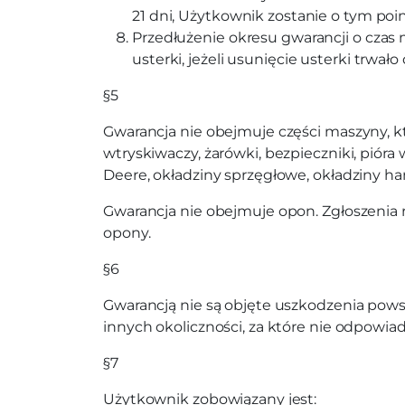
21 dni, Użytkownik zostanie o tym po
Przedłużenie okresu gwarancji o czas
usterki, jeżeli usunięcie usterki trwało
§5
Gwarancja nie obejmuje części maszyny, któ
wtryskiwaczy, żarówki, bezpieczniki, pióra w
Deere, okładziny sprzęgłowe, okładziny ham
Gwarancja nie obejmuje opon. Zgłoszenia
opony.
§6
Gwarancją nie są objęte uszkodzenia powsta
innych okoliczności, za które nie odpowia
§7
Użytkownik zobowiązany jest: