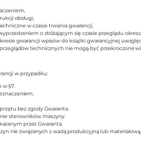
naczeniem,
ukcji obsługi,
chniczne w czasie trwania gwarancji,
wyprzedzeniem o zbliżającym się czasie przeglądu okres
esie gwarancji wpisów do książki gwarancyjnej uwzględni
 przeglądów technicznych nie mogą być przekroczone wię
rancji w przypadku:
 w §7.
zeznaczeniem.
sprzętu bez zgody Gwaranta.
nie sterowników maszyny.
kazanym przez Gwaranta.
yczyn nie związanych z wadą produkcyjną lub materiałową