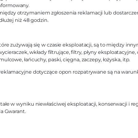
informowany.
 między otrzymaniem zgłoszenia reklamacji lub dostarc
 dłużej niż 48 godzin.
re zużywają się w czasie eksploatacji, są to między inny
ycieraczek, wkłady filtrujące, filtry, płyny eksploatacyjne
ulcowe, łańcuchy, paski, cięgna, zaczepy, łożyska, itp.
 reklamacyjne dotyczące opon rozpatrywane są na warun
łe w wyniku niewłaściwej eksploatacji, konserwacji i reg
da Gwarant.