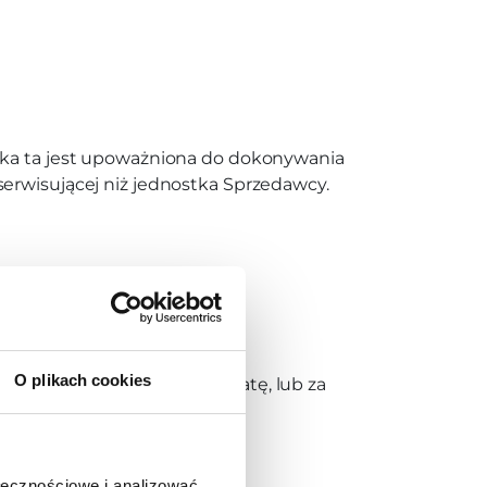
stka ta jest upoważniona do dokonywania
serwisującej niż jednostka Sprzedawcy.
iadczeń gwarancyjnych.
O plikach cookies
ikającą z konsekwencji stratę, lub za
ołecznościowe i analizować