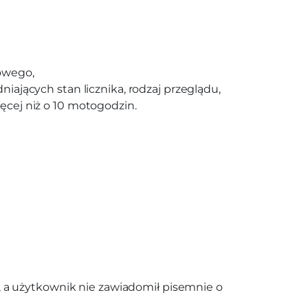
owego,
ających stan licznika, rodzaj przeglądu,
cej niż o 10 motogodzin.
, a użytkownik nie zawiadomił pisemnie o