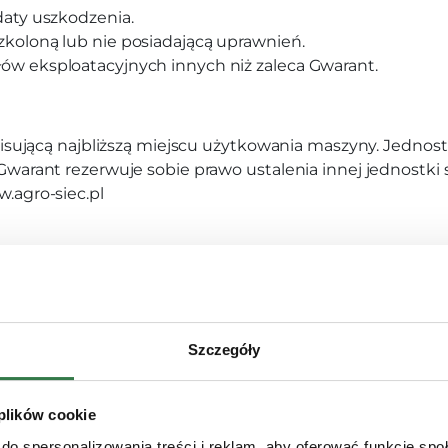
daty uszkodzenia.
zkoloną lub nie posiadającą uprawnień.
łów eksploatacyjnych innych niż zaleca Gwarant.
wisującą najbliższą miejscu użytkowania maszyny. Jedno
warant rezerwuje sobie prawo ustalenia innej jednostki 
.agro-siec.pl
przedaży upoważniają Użytkownika do korzystania ze św
Szczegóły
sić odpowiedzialności za jakąkolwiek pośrednią lub wyn
k stratę natury handlowej.
 plików cookie
do spersonalizowania treści i reklam, aby oferować funkcje sp