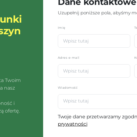
Dane kontaktowe
Uzupełnij poniższe pola, abyśmy mo
runki
szyn
Imię
*
T
Adres e-mail
K
sta Twoim
a nasz
Wiadomość
pność i
ą ofertę.
Twoje dane przetwarzamy zgodn
prywatności