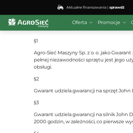
Aktualne finansowania |
sprawdź
Warunki gwarancji ma
Oferta
Promocje
§1
Agro-Sieć Maszyny Sp. z o. o. jako Gwara
pełnej niezawodności sprzętu jest jego u
obsługi.
§2
Gwarant udziela gwarancji na sprzęt John 
§3
Gwarant udziela gwarancji na silnik John
2000 godzin, w zależności, co pierwsze wyst