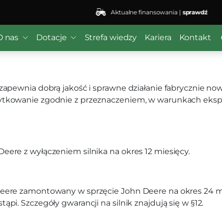
Aktualne finansowania |
sprawdź
szyn John Deere
O nas
Dotacje
Strefa wiedzy
Kariera
Kontakt
nt zapewnia dobrą jakość i sprawne działanie fabrycznie
żytkowanie zgodnie z przeznaczeniem, w warunkach ekspl
Deere z wyłączeniem silnika na okres 12 miesięcy.
 Deere zamontowany w sprzęcie John Deere na okres 24 mi
ąpi. Szczegóły gwarancji na silnik znajdują się w §12.