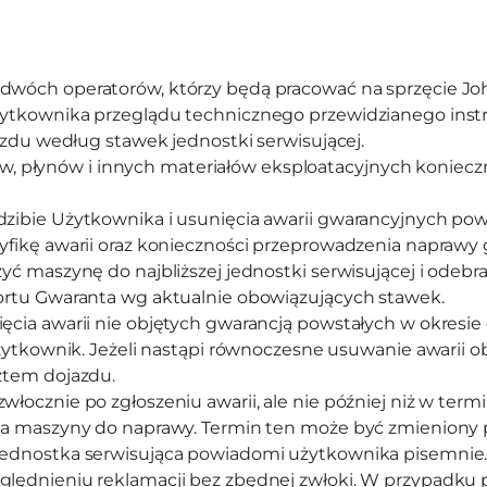
wóch operatorów, którzy będą pracować na sprzęcie Jo
tkownika przeglądu technicznego przewidzianego instru
azdu według stawek jednostki serwisującej.
trów, płynów i innych materiałów eksploatacyjnych konie
zibie Użytkownika i usunięcia awarii gwarancyjnych pow
fikę awarii oraz konieczności przeprowadzenia naprawy 
ć maszynę do najbliższej jednostki serwisującej i odebra
ortu Gwaranta wg aktualnie obowiązujących stawek.
ia awarii nie objętych gwarancją powstałych w okresie 
żytkownik. Jeżeli nastąpi równoczesne usuwanie awarii ob
ztem dojazdu.
ocznie po zgłoszeniu awarii, ale nie później niż w termi
a maszyny do naprawy. Termin ten może być zmieniony p
ednostka serwisująca powiadomi użytkownika pisemnie
lędnieniu reklamacji bez zbędnej zwłoki. W przypadku 