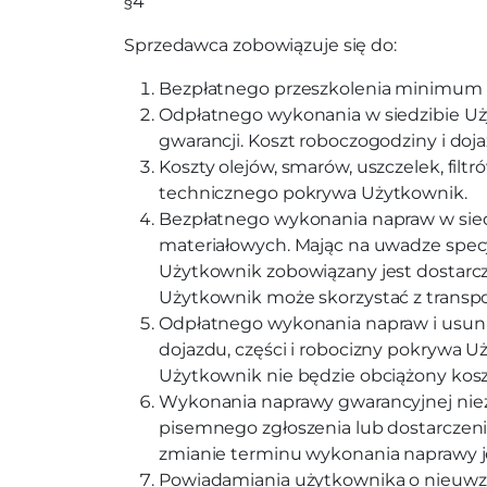
§4
Sprzedawca zobowiązuje się do:
Bezpłatnego przeszkolenia minimum d
Odpłatnego wykonania w siedzibie Uży
gwarancji. Koszt roboczogodziny i doj
Koszty olejów, smarów, uszczelek, fil
technicznego pokrywa Użytkownik.
Bezpłatnego wykonania napraw w sied
materiałowych. Mając na uwadze specy
Użytkownik zobowiązany jest dostarczy
Użytkownik może skorzystać z transp
Odpłatnego wykonania napraw i usunięc
dojazdu, części i robocizny pokrywa U
Użytkownik nie będzie obciążony kos
Wykonania naprawy gwarancyjnej niezwł
pisemnego zgłoszenia lub dostarczeni
zmianie terminu wykonania naprawy j
Powiadamiania użytkownika o nieuwzg