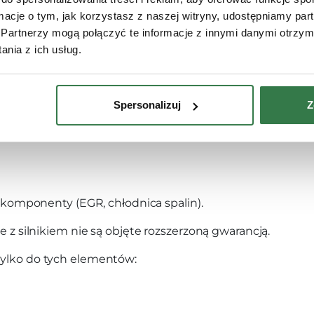
 gwarancją są objęte:
ormacje o tym, jak korzystasz z naszej witryny, udostępniamy p
Partnerzy mogą połączyć te informacje z innymi danymi otrzym
nia z ich usług.
Spersonalizuj
Z
ię wewnątrz w/w elementów
o komponenty (EGR, chłodnica spalin).
z silnikiem nie są objęte rozszerzoną gwarancją.
a tylko do tych elementów: