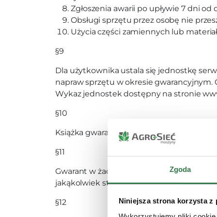
Zgłoszenia awarii po upływie 7 dni od 
Obsługi sprzętu przez osobę nie przes
Użycia części zamiennych lub materia
§9
Dla użytkownika ustala się jednostkę ser
napraw sprzętu w okresie gwarancyjnym. G
Wykaz jednostek dostępny na stronie www
§10
Książka gwarancyjna wraz z protokółem s
§11
Zgoda
Gwarant w żadnym wypadku nie będzie pono
jakąkolwiek stratę zysku czy za jakąkolwie
Niniejsza strona korzysta z
§12
Wykorzystujemy pliki cookie 