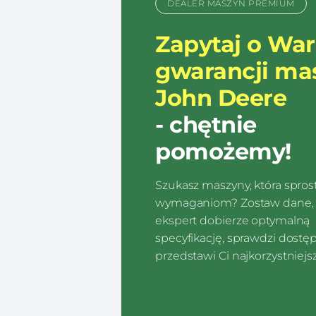
DEALER MASZYN PREMIUM
Zapytaj o Wa
gwarancji ma
John Deere
- chętnie
pomożemy!
Szukasz maszyny, która spro
wymaganiom? Zostaw dane, 
ekspert dobierze optymalną
specyfikację, sprawdzi dostę
przedstawi Ci najkorzystniejsz