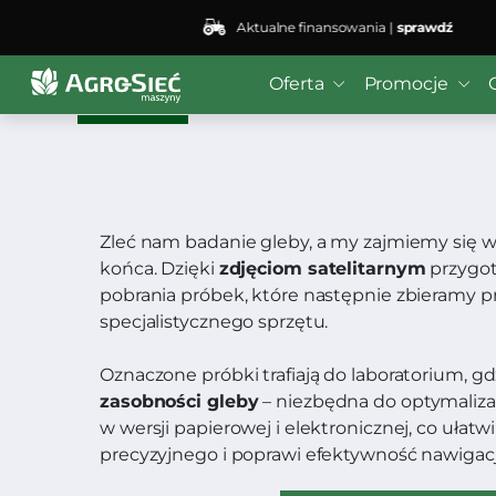
Aktualne finansowania |
sprawdź
Badanie gleby do planu
Oferta
Promocje
Zleć nam badanie gleby, a my zajmiemy się 
końca. Dzięki
zdjęciom satelitarnym
przygot
pobrania próbek, które następnie zbieramy p
specjalistycznego sprzętu.
Oznaczone próbki trafiają do laboratorium, g
zasobności gleby
– niezbędna do optymalizac
w wersji papierowej i elektronicznej, co ułatw
precyzyjnego i poprawi efektywność nawigacj