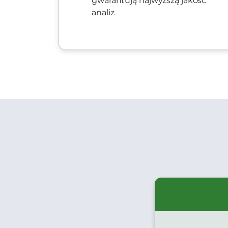
gwarantują najwyższą jakość
analiz.