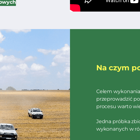
bowych
Na czym po
Celem wykonania 
przeprowadzić po
procesu warto wie
Jedna próbka zbio
wykonanych w róż