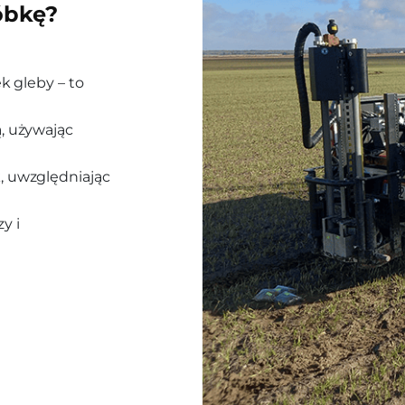
óbkę?
k gleby – to
, używając
, uwzględniając
y i