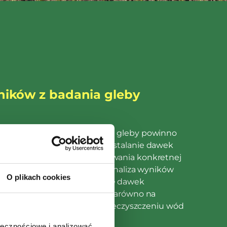
ników z badania gleby
leby czy badanie kwasowości gleby powinno
ułożenia planu nawożenia. Ustalanie dawek
 bazie ogólnego zapotrzebowania konkretnej
ci plonu jest niemiarodajne. Analiza wyników
O plikach cookies
zwala na optymalne dobranie dawek
kładników, co przekłada się zarówno na
ztów, jak i przeciwdziała zanieczyszczeniu wód
zenia rolniczego.
ołecznościowe i analizować