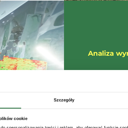
Analiza wy
Badanie składu g
być podstawa do 
nawozów tylko na
rośliny i wysokoś
Szczegóły
badania gleby po
poszczególnych s
optymalizacje kos
 plików cookie
azotanami pochod
do spersonalizowania treści i reklam, aby oferować funkcje sp