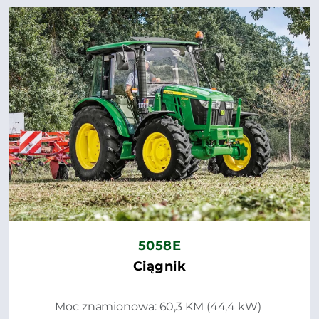
5058E
Ciągnik
Moc znamionowa: 60,3 KM (44,4 kW)