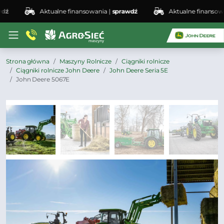
Aktualne finansowania |
sprawdź
Aktualne finansowani
Strona główna
Maszyny Rolnicze
Ciągniki rolnicze
Ciągniki rolnicze John Deere
John Deere Seria 5E
John Deere 5067E