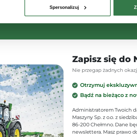
Spersonalizuj
Z
Zapisz się do
Nie przegap żadnych okazji
Otrzymuj ekskluzyw
Bądź na bieżąco z n
Administratorem Twoich d
Maszyny Sp. z o.o. z siedz
86-200 Chełmno. Dane będ
newslettera. Masz prawo d