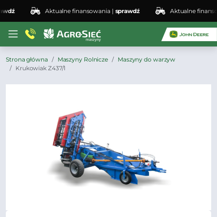
dź
Aktualne finansowania |
sprawdź
Aktualne finansowa
Strona główna
Maszyny Rolnicze
Maszyny do warzyw
Krukowiak Z437/1