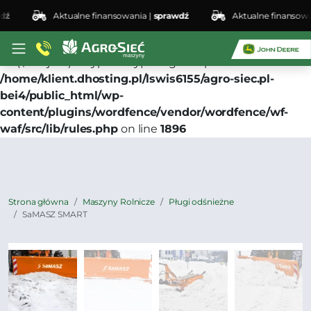
ź
Aktualne finansowania |
sprawdź
Aktualne finansowan
Deprecated
: preg_replace(): Passing null to parameter
#3 ($subject) of type array|string is deprecated in
/home/klient.dhosting.pl/lswis6155/agro-siec.pl-
bei4/public_html/wp-
content/plugins/wordfence/vendor/wordfence/wf-
waf/src/lib/rules.php
on line
1896
Strona główna
Maszyny Rolnicze
Pługi odśnieżne
SaMASZ SMART