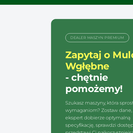
DEALER MASZYN PREMIUM
Zapytaj o Mul
Wgłębne
- chętnie
pomożemy!
Szukasz maszyny, która spro
wymaganiom? Zostaw dane, 
ekspert dobierze optymalną
specyfikację, sprawdzi dostę
przedstawi Ci najkorzystniejsz