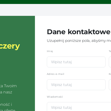
Dane kontaktowe
Uzupełnij poniższe pola, abyśmy mo
czery
Imię
*
T
Adres e-mail
K
sta Twoim
a nasz
Wiadomość
pność i
ą ofertę.