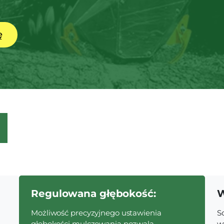
ę
Regulowana głębokość:
W
Możliwość precyzyjnego ustawienia
S
głębokości mulczowania pozwala
w