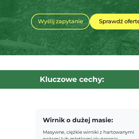
Wyślij zapytanie
Sprawdź ofert
Kluczowe cechy:
Wirnik o dużej masie:
Masywne, ciężkie wirniki z hartowanymi
nożami lub młotkami skutecznie