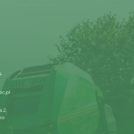
4
ec.pl
 2,
no