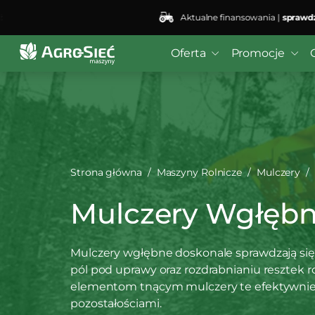
Aktualne finansowania |
sprawdź
Deprecated
: preg_replace(): Passing null to parameter #3
bei4/public_html/wp-content/plugins/wordfence/vendo
Oferta
Promocje
Strona główna
Maszyny Rolnicze
Mulczery
Mulczery Wgłęb
Mulczery wgłębne doskonale sprawdzają się
pól pod uprawy oraz rozdrabnianiu resztek 
elementom tnącym mulczery te efektywnie 
pozostałościami.