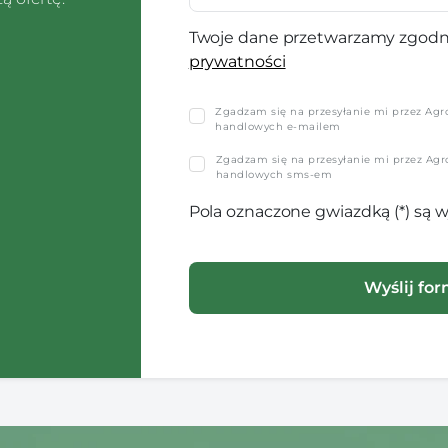
Twoje dane przetwarzamy zgodn
prywatności
Zgadzam się na przesyłanie mi przez Agro-
handlowych e-mailem
Zgadzam się na przesyłanie mi przez Agro-
handlowych sms-em
Pola oznaczone gwiazdką (*) są