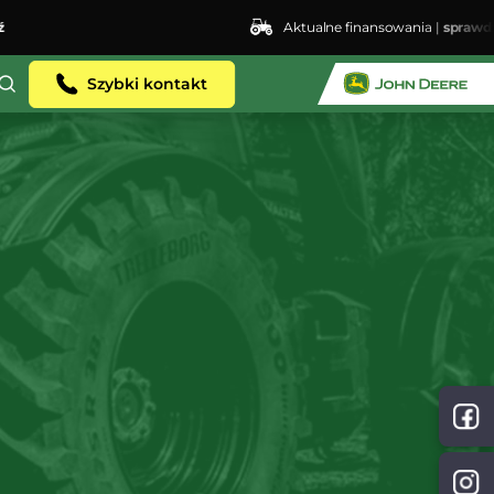
Aktualne finansowania |
sprawdź
ent.dhosting.pl/lswis6155/agro-siec.pl-
Szybki kontakt