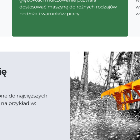
dostosować maszynę do różnych rodzajów
w
podłoża i warunków pracy.
w
ię
ne do najcięższych
 na przykład w: