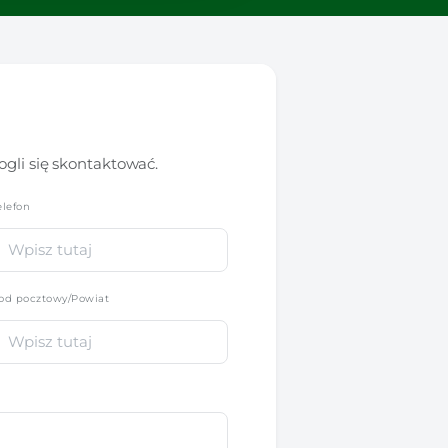
gli się skontaktować.
elefon
*
od pocztowy/Powiat