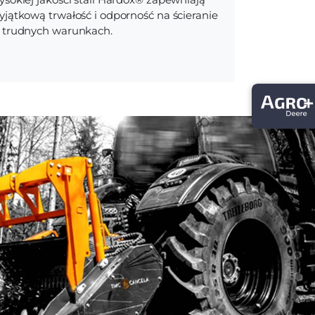
yjątkową trwałość i odporność na ścieranie
 trudnych warunkach.