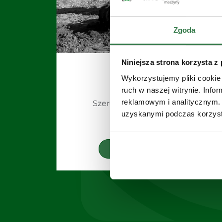
Zgoda
Niniejsza strona korzysta z
TFC
Wykorzystujemy pliki cookie 
Mulczer
ruch w naszej witrynie. Inf
reklamowym i analitycznym. 
Szerokość robocza 0,60 m
uzyskanymi podczas korzysta
Zobacz