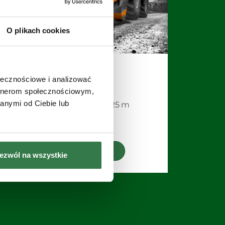
O plikach cookies
MPK
ołecznościowe i analizować
Mulczer
artnerom społecznościowym,
anymi od Ciebie lub
Szerokość robocza 2,25 m
Zobacz
ezwól na wszystkie