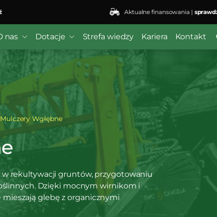
Aktualne finansowania |
sprawdź
 ($subject) of type array|string is deprecated in
/home/kli
r/wordfence/wf-waf/src/lib/rules.php
on line
1896
O nas
Dotacje
Strefa wiedzy
Kariera
Kontakt
Mulczery Wgłębne
ne
 w rekultywacji gruntów, przygotowaniu
roślinnych. Dzięki mocnym wirnikom i
mieszają glebę z organicznymi