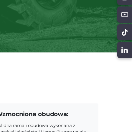
zmocniona obudowa:
olidna rama i obudowa wykonana z
ysokiej jakości stali Hardox® zapewniają