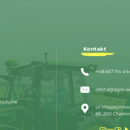
Kontakt
+48 667 114 44
oferta@agro-si
cyzyjne
ul. Magazynowa
86-200 Chełm