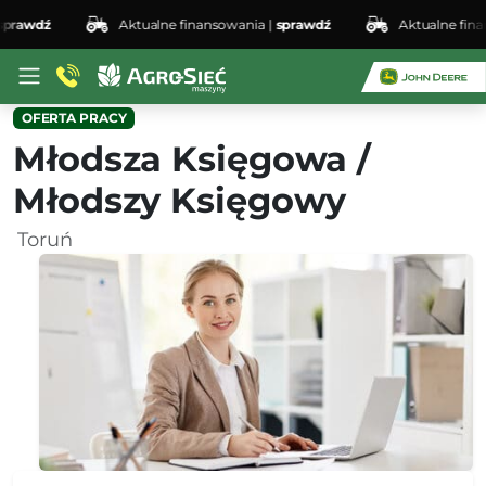
prawdź
Aktualne finansowania |
sprawdź
Aktualne finan
OFERTA PRACY
Młodsza Księgowa /
Młodszy Księgowy
Toruń