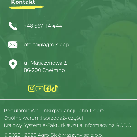
Kontakt
+48 667 114 444
oferta@agro-siec.pl
ul. Magazynowa 2,
86-200 Chełmno
Regulamin
Warunki gwarancji John Deere
Ogólne warunki sprzedaży części
Krajowy System e-Faktur
klauzula informacyjna RODO
© 2022 - 2026 Agro-Sieć Maszyny sp. z o.o.