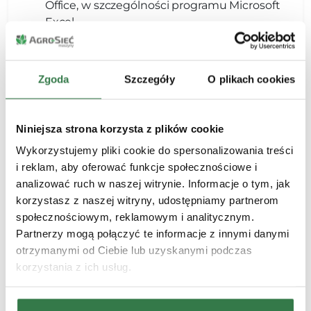
Office, w szczególności programu Microsoft
Excel
Mile widziana znajomość programu
Comarch ERP XL
Zgoda
Szczegóły
O plikach cookies
Niniejsza strona korzysta z plików cookie
Oferujemy
Wykorzystujemy pliki cookie do spersonalizowania treści
Zatrudnienie na pełen etat w oparciu o
i reklam, aby oferować funkcje społecznościowe i
umowę o pracę na czas realizacji projektu
analizować ruch w naszej witrynie. Informacje o tym, jak
(12 miesięcy)
korzystasz z naszej witryny, udostępniamy partnerom
Stałą podstawę wynagrodzenia
społecznościowym, reklamowym i analitycznym.
Partnerzy mogą połączyć te informacje z innymi danymi
Prywatną opiekę medyczną
otrzymanymi od Ciebie lub uzyskanymi podczas
Możliwość przystąpienia do ubezpieczenia
korzystania z ich usług.
grupowego
Dofinansowanie do pakietów sportowych