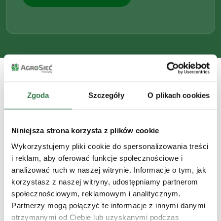
Zgoda
Szczegóły
O plikach cookies
Praktyczne informacje
Jak skutecznie pozyskać
dofinansowanie?
Niniejsza strona korzysta z plików cookie
Wykorzystujemy pliki cookie do spersonalizowania treści
Cały proces od pomysłu inwestycyjnego po
i reklam, aby oferować funkcje społecznościowe i
wypłatę dotacji na konto może być prosty, jeśli
analizować ruch w naszej witrynie. Informacje o tym, jak
zastosujesz się do kluczowych etapów.
korzystasz z naszej witryny, udostępniamy partnerom
społecznościowym, reklamowym i analitycznym.
Partnerzy mogą połączyć te informacje z innymi danymi
otrzymanymi od Ciebie lub uzyskanymi podczas