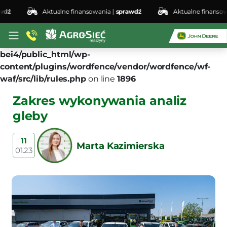
ź
Aktualne finansowania |
sprawdź
Aktualne finansowani
Deprecated
: preg_replace(): Passing null to parameter
#3 ($subject) of type array|string is deprecated in
/home/klient.dhosting.pl/lswis6155/agro-siec.pl-
bei4/public_html/wp-
content/plugins/wordfence/vendor/wordfence/wf-
waf/src/lib/rules.php
on line
1896
Zakres wykonywania analiz
gleby
11
Marta Kazimierska
01.23