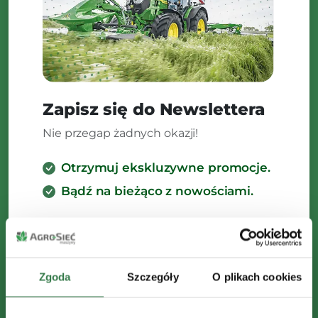
Zapisz się do Newslettera
Nie przegap żadnych okazji!
Otrzymuj ekskluzywne promocje.
Bądź na bieżąco z nowościami.
Administratorem Twoich danych
osobowych jest Agro Sieć Maszyny Sp. z
o.o. z siedzibą w Chełmnie, ul.
Magazynowa 2, 86-200 Chełmno. Dane
Zgoda
Szczegóły
O plikach cookies
będą przetwarzane w celu wysyłki
newslettera. Masz prawo do dostępu,