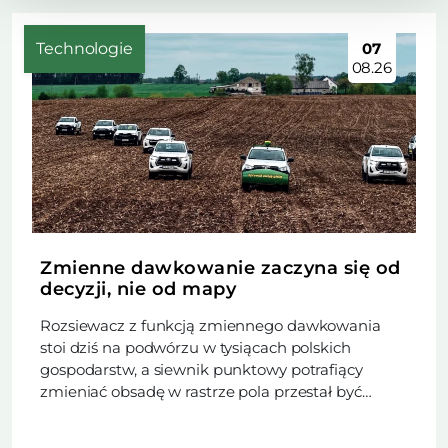
Technologie
07
08.26
Zmienne dawkowanie zaczyna się od
decyzji, nie od mapy
Rozsiewacz z funkcją zmiennego dawkowania
stoi dziś na podwórzu w tysiącach polskich
gospodarstw, a siewnik punktowy potrafiący
zmieniać obsadę w rastrze pola przestał być
rzadkością. Trudniejsze od zakupu maszyny
okazuje się rozstrzygnięcie, czy w danym sezonie