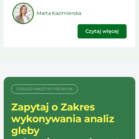
technologia ma obniżyć koszt nawożenia, czy
podnieść plon. Ten artykuł powstał na podstawie
Marta Kazimierska
materiału opublikowanego w najnowszym
wydaniu naszego […]
Czytaj więcej
DEALER MASZYN PREMIUM
Zapytaj o Zakres
wykonywania analiz
gleby