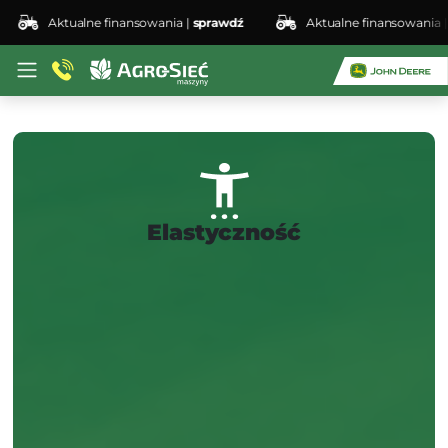
ualne finansowania |
sprawdź
Aktualne finansowania |
sprawdź
Co zyskujesz?
Elastyczność