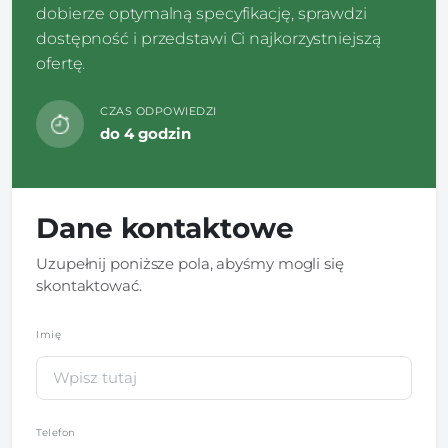
dobierze optymalną specyfikację, sprawdzi
dostępność i przedstawi Ci najkorzystniejszą
ofertę.
CZAS ODPOWIEDZI
do 4 godzin
Dane kontaktowe
Uzupełnij poniższe pola, abyśmy mogli się
skontaktować.
Imię
*
Telefon
*