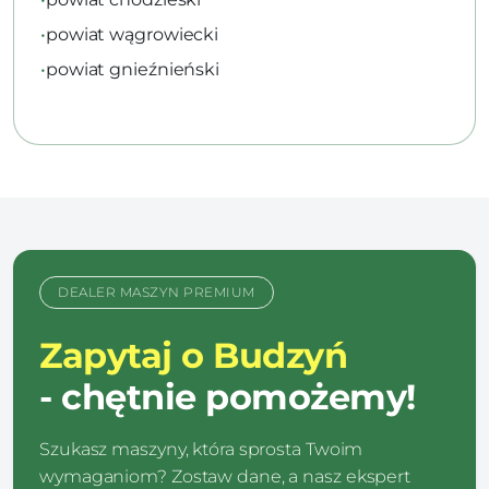
•
powiat wągrowiecki
•
powiat gnieźnieński
DEALER MASZYN PREMIUM
Zapytaj o Budzyń
- chętnie pomożemy!
Szukasz maszyny, która sprosta Twoim
wymaganiom? Zostaw dane, a nasz ekspert