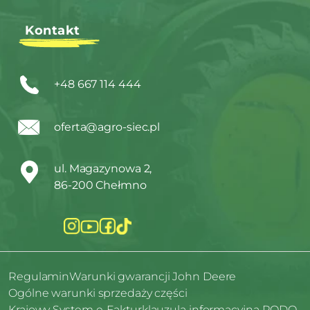
Kontakt
+48 667 114 444
oferta@agro-siec.pl
ul. Magazynowa 2,
86-200 Chełmno
Regulamin
Warunki gwarancji John Deere
Ogólne warunki sprzedaży części
Krajowy System e-Faktur
klauzula informacyjna RODO