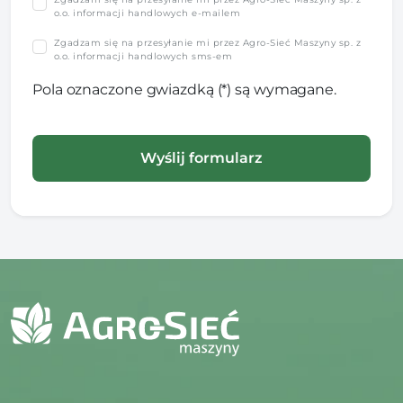
o.o. informacji handlowych e-mailem
Zgadzam się na przesyłanie mi przez Agro-Sieć Maszyny sp. z
o.o. informacji handlowych sms-em
Pola oznaczone gwiazdką (*) są wymagane.