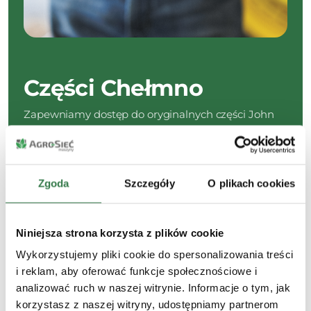
Części Chełmno
Zapewniamy dostęp do oryginalnych części John
Deere oraz do alternatywnych komponentów, które
łączą atrakcyjną cenę z certyfikowaną jakością. To
sprawdzony sposób na utrzymanie wszystkich
maszyn w sprawności.
Zgoda
Szczegóły
O plikach cookies
+48 695 004 045
Niniejsza strona korzysta z plików cookie
Wykorzystujemy pliki cookie do spersonalizowania treści
i reklam, aby oferować funkcje społecznościowe i
analizować ruch w naszej witrynie. Informacje o tym, jak
korzystasz z naszej witryny, udostępniamy partnerom