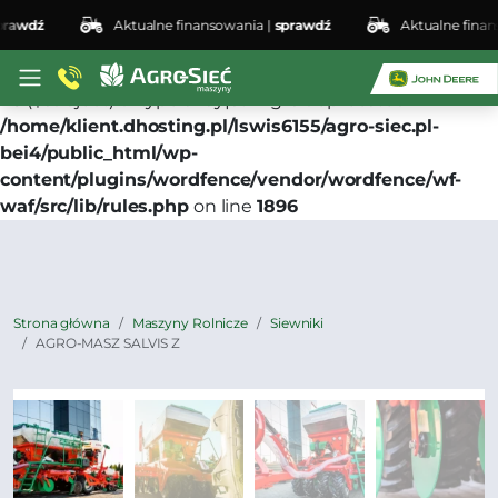
wdź
Aktualne finansowania |
sprawdź
Aktualne finansow
Deprecated
: preg_replace(): Passing null to parameter
#3 ($subject) of type array|string is deprecated in
/home/klient.dhosting.pl/lswis6155/agro-siec.pl-
bei4/public_html/wp-
content/plugins/wordfence/vendor/wordfence/wf-
waf/src/lib/rules.php
on line
1896
Strona główna
Maszyny Rolnicze
Siewniki
AGRO-MASZ SALVIS Z