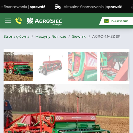
inansowania |
sprawdź
Aktualne finansowania |
sprawdź
Strona główna
Maszyny Rolnicze
Siewniki
AGRO-MASZ SR