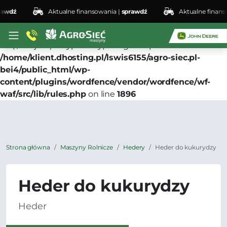
wdź
Aktualne finansowania |
sprawdź
Aktualne finansow
Deprecated
: preg_replace(): Passing null to parameter
#3 ($subject) of type array|string is deprecated in
/home/klient.dhosting.pl/lswis6155/agro-siec.pl-
bei4/public_html/wp-
content/plugins/wordfence/vendor/wordfence/wf-
waf/src/lib/rules.php
on line
1896
Strona główna
Maszyny Rolnicze
Hedery
Heder do kukurydzy
Heder do kukurydzy
Heder