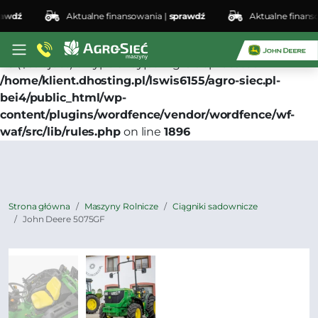
wdź
Aktualne finansowania |
sprawdź
Aktualne finansow
Deprecated
: preg_replace(): Passing null to parameter
#3 ($subject) of type array|string is deprecated in
/home/klient.dhosting.pl/lswis6155/agro-siec.pl-
bei4/public_html/wp-
content/plugins/wordfence/vendor/wordfence/wf-
waf/src/lib/rules.php
on line
1896
Strona główna
Maszyny Rolnicze
Ciągniki sadownicze
John Deere 5075GF