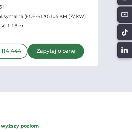
6 l
ksymalna (ECE-R120) 105 KM (77 kW)
ść: 1–1,8 m
 114 444
Zapytaj o cenę
e wyższy poziom