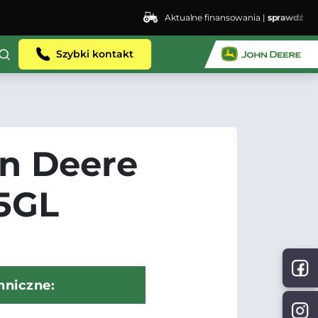
Aktualne finansowania |
sprawdź
Szybki kontakt
n Deere
5GL
hniczne: