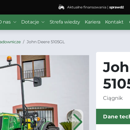
Aktualne finansowania |
sprawdź
O nas
Dotacje
Strefa wiedzy
Kariera
Kontakt
sadownicze
John Deere 5105GL
Joh
510
Ciągnik
Dane tec