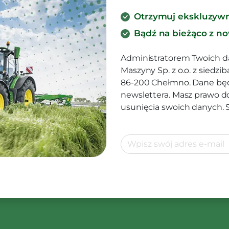
Otrzymuj ekskluzyw
Bądź na bieżąco z n
Administratorem Twoich d
Maszyny Sp. z o.o. z siedz
86-200 Chełmno. Dane będ
newslettera. Masz prawo d
usunięcia swoich danych.