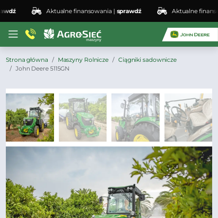
dź
Aktualne finansowania |
sprawdź
Aktualne finansowa
Strona główna
Maszyny Rolnicze
Ciągniki sadownicze
John Deere 5115GN