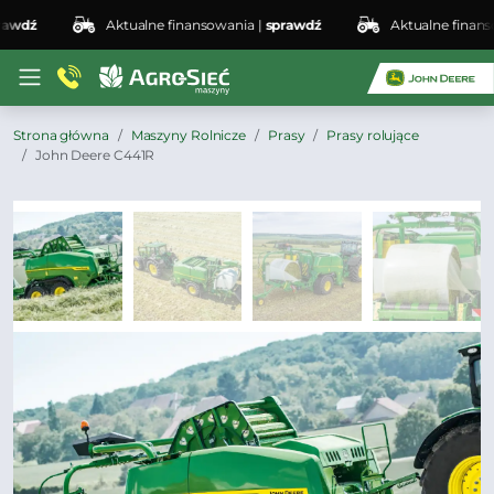
dź
Aktualne finansowania |
sprawdź
Aktualne finansowa
Strona główna
Maszyny Rolnicze
Prasy
Prasy rolujące
John Deere C441R