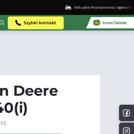
Aktualne finansowania |
sprawdź
ent.dhosting.pl/lswis6155/agro-siec.pl-
Szybki kontakt
n Deere
0(i)
acz