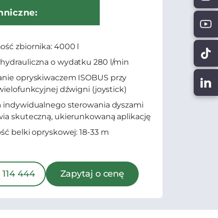
hniczne:
ść zbiornika: 4000 l
ydrauliczna o wydatku 280 l/min
anie opryskiwaczem ISOBUS przy
wielofunkcyjnej dźwigni (joystick)
 indywidualnego sterowania dyszami
ia skuteczną, ukierunkowaną aplikację
ść belki opryskowej: 18-33 m
 114 444
Zapytaj o cenę