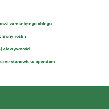
emowi zamkniętego obiegu
chrony roślin
j efektywności
iczne stanowisko operatora