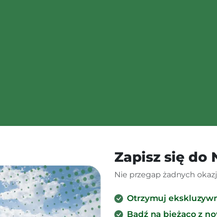
Zapisz się do
Nie przegap żadnych okazji
Otrzymuj ekskluzyw
Bądź na bieżąco z n