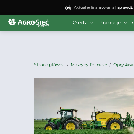
Aktualne finansowania |
sprawdź
Deprecated
: preg_replace(): Passing null to parameter #3
Oferta
Promocje
bei4/public_html/wp-content/plugins/wordfence/vendo
Strona główna
Maszyny Rolnicze
Opryskiw