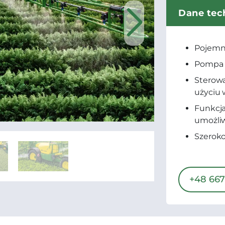
Dane tec
Pojemno
Pompa h
Sterow
użyciu 
Funkcja
umożliw
Szeroko
+48 667