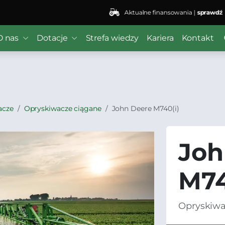
Aktualne finansowania |
sprawdź
 ($subject) of type array|string is deprecated in
/home/kli
O nas
Dotacje
Strefa wiedzy
Kariera
Kontakt
r/wordfence/wf-waf/src/lib/rules.php
on line
1896
acze
Opryskiwacze ciągane
John Deere M740(i)
Joh
M74
Opryskiw