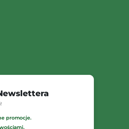
 Newslettera
!
ne promocje.
owościami.