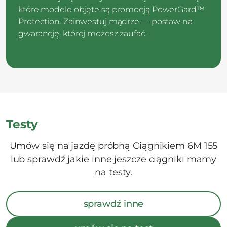
które modele objęte są promocją PowerGard™
Protection. Zainwestuj mądrze — postaw na
gwarancję, której możesz zaufać.
Testy
Umów się na jazdę próbną Ciągnikiem 6M 155
lub sprawdź jakie inne jeszcze ciągniki mamy
na testy.
sprawdź inne