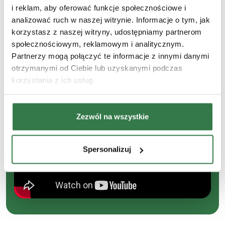
i reklam, aby oferować funkcje społecznościowe i
analizować ruch w naszej witrynie. Informacje o tym, jak
Testujemy kombajn
korzystasz z naszej witryny, udostępniamy partnerom
John Deere S7 900
społecznościowym, reklamowym i analitycznym.
Partnerzy mogą połączyć te informacje z innymi danymi
u naszego klienta
otrzymanymi od Ciebie lub uzyskanymi podczas
korzystania z ich usług.
Zezwól na wszystkie
Spersonalizuj