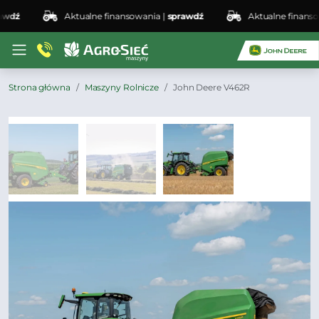
dź
Aktualne finansowania |
sprawdź
Aktualne finansowa
Strona główna
Maszyny Rolnicze
John Deere V462R