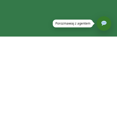
DEALER MASZYN PREMIUM
Zapytaj o John Deere
V462R
- chętnie pomożemy!