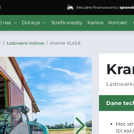
Aktualne finansowania |
sprawdź
O nas
Dotacje
Strefa wiedzy
Kariera
Kontakt
i
Ładowarki kołowe
Kramer KL43.8
Kra
Ładowark
Dane tec
Moc sil
101 KM 