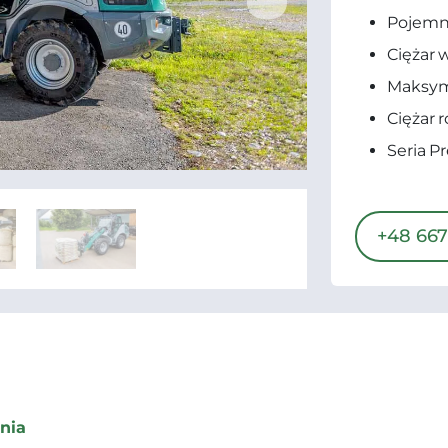
Pojemno
Ciężar 
Maksym
Ciężar 
Seria 
+48 667
nia