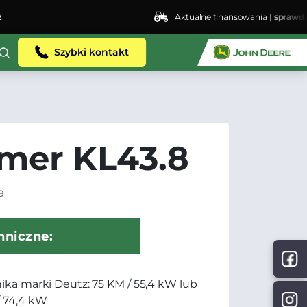
Aktualne finansowania |
sprawdź
Szybki kontakt
mer KL43.8
a
hniczne:
nika marki Deutz: 75 KM / 55,4 kW lub
/ 74,4 kW