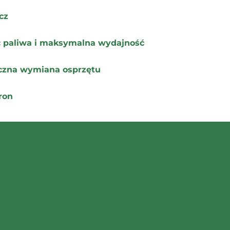
cz
ść paliwa i maksymalna wydajność
iczna wymiana osprzętu
ron