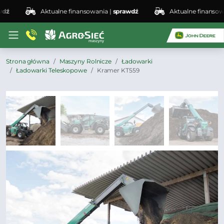
Aktualne finansowania |
sprawdź
Aktualne finansowania
Strona główna
Maszyny Rolnicze
Ładowarki
Ładowarki Teleskopowe
Kramer KT559