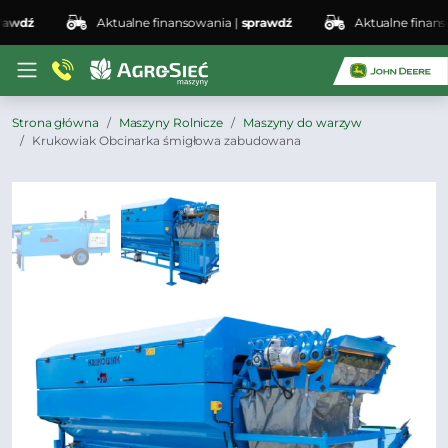
wdź
Aktualne finansowania |
sprawdź
Aktualne finansow
Strona główna
Maszyny Rolnicze
Maszyny do warzyw
Krukowiak Obcinarka śmigłowa zabudowana