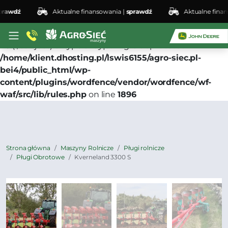
awdź
Aktualne finansowania |
sprawdź
Aktualne finanso
Deprecated
: preg_replace(): Passing null to parameter
#3 ($subject) of type array|string is deprecated in
/home/klient.dhosting.pl/lswis6155/agro-siec.pl-
bei4/public_html/wp-
content/plugins/wordfence/vendor/wordfence/wf-
waf/src/lib/rules.php
on line
1896
Strona główna
Maszyny Rolnicze
Pługi rolnicze
Pługi Obrotowe
Kverneland 3300 S