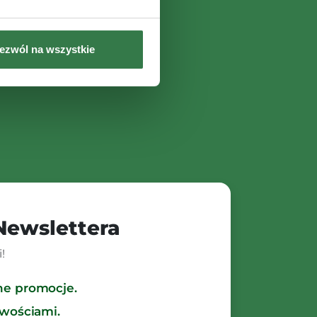
ezwól na wszystkie
 Newslettera
!
ne promocje.
owościami.