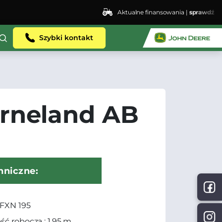
Aktualne finansowania |
sprawdź
Szybki kontakt
rneland AB
hniczne:
 FXN 195
ść robocza : 1,95 m