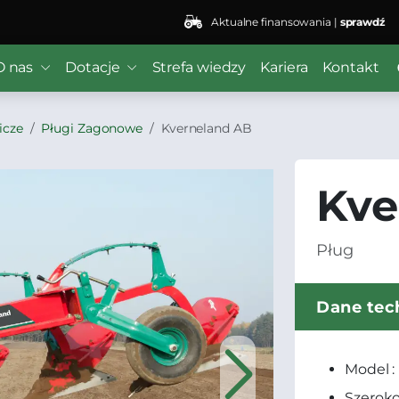
Aktualne finansowania |
sprawdź
O nas
Dotacje
Strefa wiedzy
Kariera
Kontakt
icze
Pługi Zagonowe
Kverneland AB
Kve
Pług
Dane tec
Model :
Szeroko