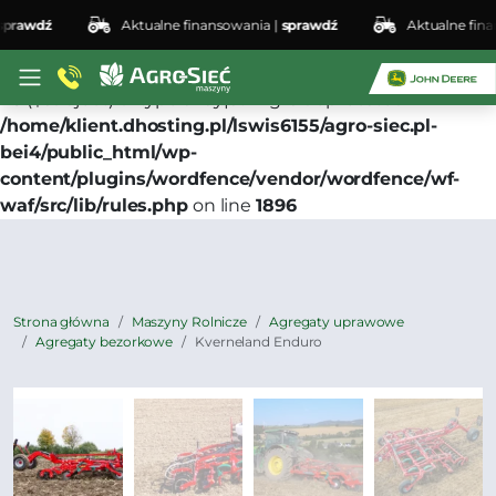
rawdź
Aktualne finansowania |
sprawdź
Aktualne finans
Deprecated
: preg_replace(): Passing null to parameter
#3 ($subject) of type array|string is deprecated in
/home/klient.dhosting.pl/lswis6155/agro-siec.pl-
bei4/public_html/wp-
content/plugins/wordfence/vendor/wordfence/wf-
waf/src/lib/rules.php
on line
1896
Strona główna
Maszyny Rolnicze
Agregaty uprawowe
Agregaty bezorkowe
Kverneland Enduro