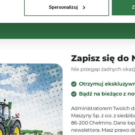
Spersonalizuj
Z
Zapisz się do
Nie przegap żadnych okazji
Otrzymuj ekskluzyw
Bądź na bieżąco z n
Administratorem Twoich d
Maszyny Sp. z o.o. z siedz
86-200 Chełmno. Dane będ
newslettera. Masz prawo d