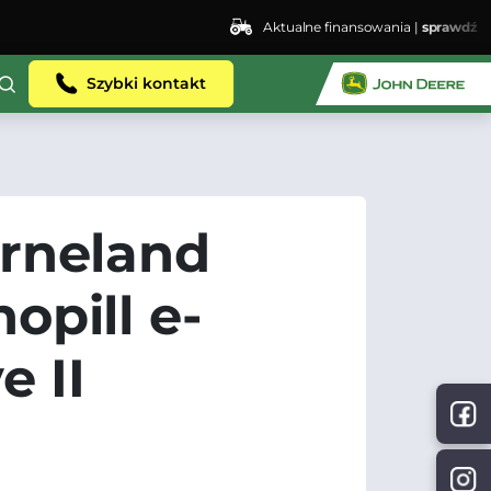
Aktualne finansowania |
sprawdź
Szybki kontakt
rneland
opill e-
e II