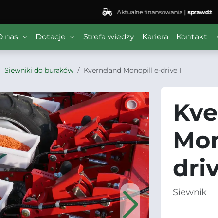
Aktualne finansowania |
sprawdź
O nas
Dotacje
Strefa wiedzy
Kariera
Kontakt
Siewniki do buraków
Kverneland Monopill e-drive II
Kve
Mon
driv
Siewnik