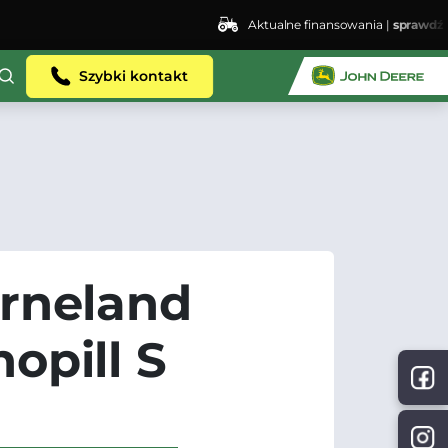
Aktualne finansowania |
sprawdź
ent.dhosting.pl/lswis6155/agro-siec.pl-
Szybki kontakt
rneland
opill S