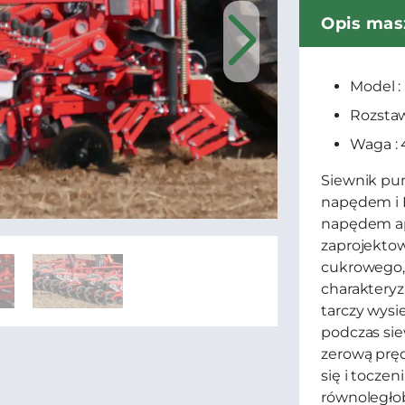
Opis mas
Model :
Rozstaw
Waga :
Siewnik pu
napędem i M
napędem ap
zaprojekto
cukrowego, 
charakteryz
tarczy wysi
podczas sie
zerową pręd
się i tocze
równoległo