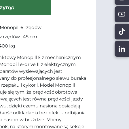
zyny:
 Monopill 6 rzędów
 rzędów : 45 cm
 400 kg
nktowy Monopill S z mechanicznym
onopill e-drive II z elektrycznym
aratów wysiewających jest
wany do profesjonalnego siewu buraka
rzepaku i cykorii. Model Monopill
uje się tym, że prędkość obrotowa
ewających jest równa prędkości jazdy
wu, dzięki czemu nasiona posiadają
kość odkładania bez efektu odbijania
nia nasion w bruździe. Mocny
bok, na którym montowane są sekcje