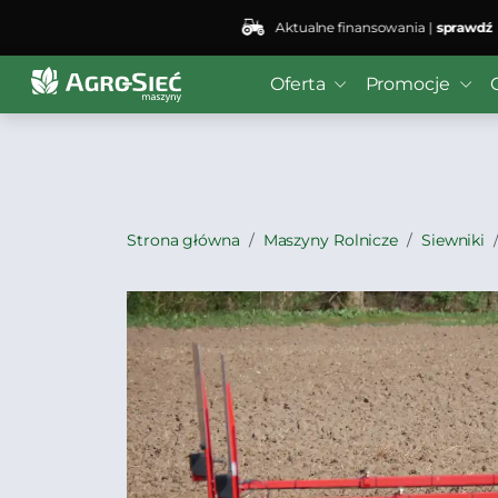
Aktualne finansowania |
sprawdź
Deprecated
: preg_replace(): Passing null to parameter #3
Oferta
Promocje
bei4/public_html/wp-content/plugins/wordfence/vendo
Strona główna
Maszyny Rolnicze
Siewniki