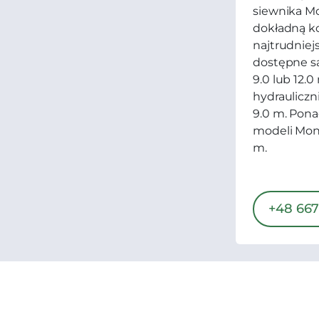
siewnika Mo
dokładną k
najtrudnie
dostępne są
9.0 lub 12.
hydrauliczn
9.0 m. Pona
modeli Monop
m.
+48 667