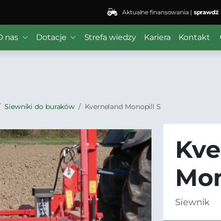
Aktualne finansowania |
sprawdź
 ($subject) of type array|string is deprecated in
/home/kli
O nas
Dotacje
Strefa wiedzy
Kariera
Kontakt
r/wordfence/wf-waf/src/lib/rules.php
on line
1896
Siewniki do buraków
Kverneland Monopill S
Kve
Mon
Siewnik