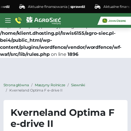
wdź
Aktualne finansowania |
sprawdź
Aktualne finansow
Deprecated
: preg_replace(): Passing null to parameter
#3 ($subject) of type array|string is deprecated in
/home/klient.dhosting.pl/lswis6155/agro-siec.pl-
bei4/public_html/wp-
content/plugins/wordfence/vendor/wordfence/wf-
waf/src/lib/rules.php
on line
1896
Strona główna
Maszyny Rolnicze
Siewniki
Kverneland Optima F e-drive II
Kverneland Optima F
e-drive II