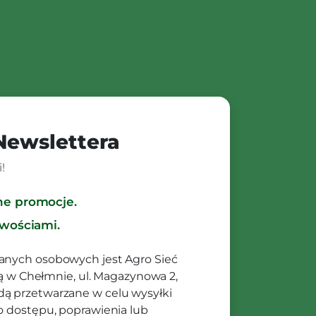
 Newslettera
!
ne promocje.
owościami.
anych osobowych jest Agro Sieć
ibą w Chełmnie, ul. Magazynowa 2,
ą przetwarzane w celu wysyłki
o dostępu, poprawienia lub