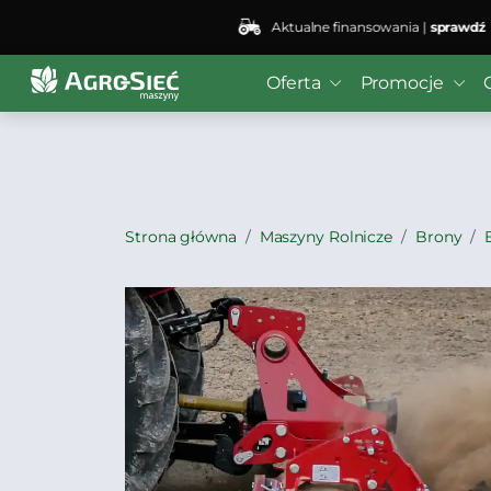
Aktualne finansowania |
sprawdź
Deprecated
: preg_replace(): Passing null to parameter #3
Oferta
Promocje
bei4/public_html/wp-content/plugins/wordfence/vendo
Strona główna
Maszyny Rolnicze
Brony