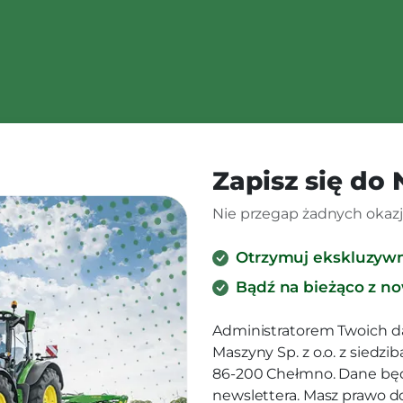
Zapisz się do
Nie przegap żadnych okazji
Otrzymuj ekskluzyw
Bądź na bieżąco z n
Administratorem Twoich d
Maszyny Sp. z o.o. z siedz
86-200 Chełmno. Dane będ
newslettera. Masz prawo d