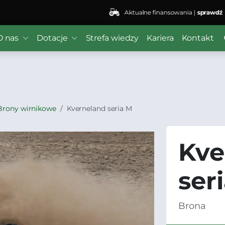
Aktualne finansowania |
sprawdź
 ($subject) of type array|string is deprecated in
/home/kli
O nas
Dotacje
Strefa wiedzy
Kariera
Kontakt
r/wordfence/wf-waf/src/lib/rules.php
on line
1896
Brony wirnikowe
Kverneland seria M
Kve
ser
Brona