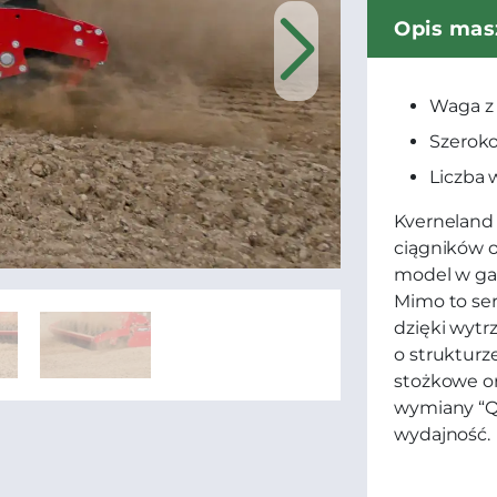
Opis mas
Waga z
Szeroko
Liczba 
Kverneland 
ciągników o
model w ga
Mimo to ser
dzięki wytr
o strukturz
stożkowe o
wymiany “Qu
wydajność.