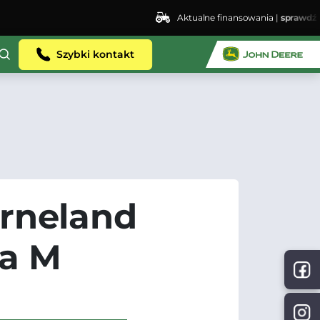
Aktualne finansowania |
sprawdź
ent.dhosting.pl/lswis6155/agro-siec.pl-
Szybki kontakt
rneland
ia M