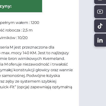
zyny:
 pełnym wałem : 1200
ść robocza : 2,5 m
wirników : 10/20
seria M jest przeznaczona dla
 max. mocy 140 KM. Jest to najlżejszy
mie bron wirnikowych Kverneland.
ia M oferuje niezawodność i trwałość
zymałej konstrukcji głowicy oraz wannie
e samonośnej. Podwójne łożyska
raz zęby ze systemem szybkiej
ick-Fit” (opcja) zapewniają optymalną