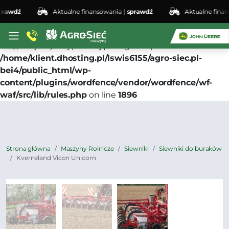
awdź
Aktualne finansowania |
sprawdź
Aktualne finanso
Deprecated
: preg_replace(): Passing null to parameter
#3 ($subject) of type array|string is deprecated in
/home/klient.dhosting.pl/lswis6155/agro-siec.pl-
bei4/public_html/wp-
content/plugins/wordfence/vendor/wordfence/wf-
waf/src/lib/rules.php
on line
1896
Strona główna
Maszyny Rolnicze
Siewniki
Siewniki do buraków
Kverneland Vicon Unicorn