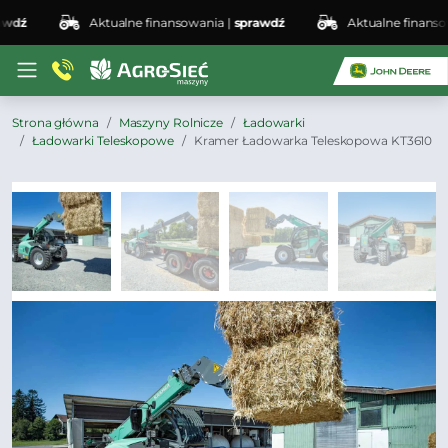
ź
Aktualne finansowania |
sprawdź
Aktualne finansowan
Strona główna
Maszyny Rolnicze
Ładowarki
Ładowarki Teleskopowe
Kramer Ładowarka Teleskopowa KT3610