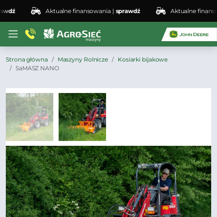
dź
Aktualne finansowania |
sprawdź
Aktualne finansowa
Strona główna
Maszyny Rolnicze
Kosiarki bijakowe
SaMASZ NANO