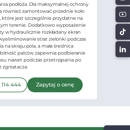
ania podłoża. Dla maksymalnej ochrony
a również zamontować przednie koło
które jest szczególnie przydatne na
ym terenie. Dodatkowo wyposażenie
zy w hydraulicznie rozkładany ekran
yeliminowanie strat zielonki podczas
a na skraju pola, a mała średnica
tabilność palców zapewnia podbieranie
osu nawet podczas przetrząsania po
z zgniatacza.
 114 444
Zapytaj o cenę