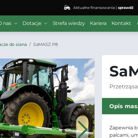
Aktualne finansowania |
sprawdź
O nas
Dotacje
Strefa wiedzy
Kariera
Kontakt
acze do siana
SaMASZ P8
Sa
Przetrząsa
Opis mas
Zapewnia bl
palcami, um