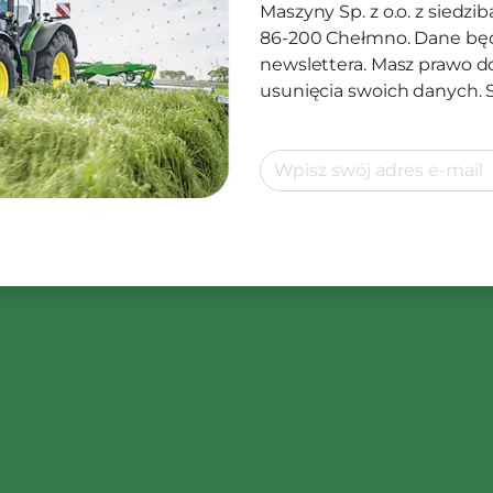
Maszyny Sp. z o.o. z siedz
86-200 Chełmno. Dane będ
newslettera. Masz prawo d
usunięcia swoich danych.