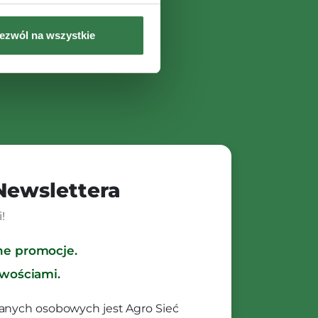
ezwól na wszystkie
 Newslettera
!
ne promocje.
owościami.
anych osobowych jest Agro Sieć