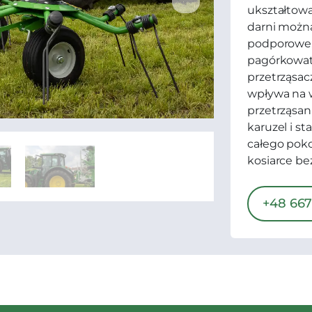
ukształtow
darni możn
podporowe, 
pagórkowat
przetrząsac
wpływa na w
przetrząsani
karuzel i s
całego pok
kosiarce be
+48 667