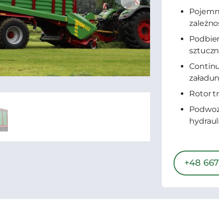
Pojemno
zależno
Podbier
sztucz
Contin
załadu
Rotor t
Podwoz
hydraul
+48 667