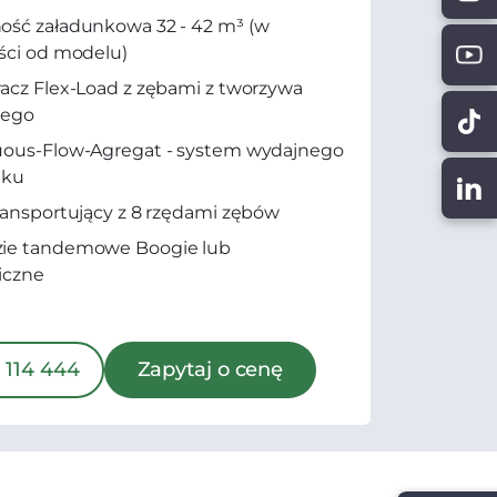
ść załadunkowa 32 - 42 m³ (w
ści od modelu)
acz Flex-Load z zębami z tworzywa
nego
uous-Flow-Agregat - system wydajnego
nku
ransportujący z 8 rzędami zębów
ie tandemowe Boogie lub
iczne
 114 444
Zapytaj o cenę