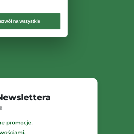
ezwól na wszystkie
 Newslettera
!
ne promocje.
owościami.