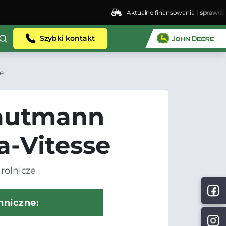
Aktualne finansowania |
sprawdź
Szybki kontakt
e
autmann
a-Vitesse
rolnicze
hniczne: