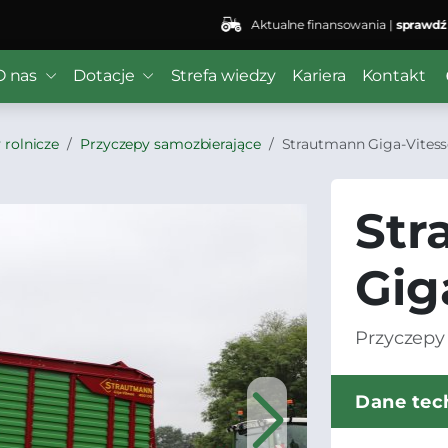
Aktualne finansowania |
sprawdź
O nas
Dotacje
Strefa wiedzy
Kariera
Kontakt
 rolnicze
Przyczepy samozbierające
Strautmann Giga-Vitess
Str
Gig
Przyczepy 
Dane tec