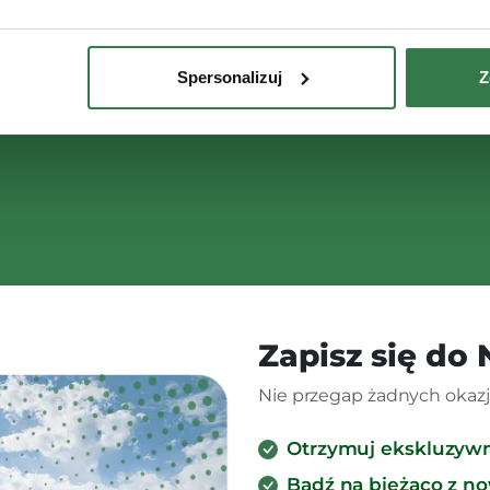
Spersonalizuj
Z
Zapisz się do
Nie przegap żadnych okazji
Otrzymuj ekskluzyw
Bądź na bieżąco z n