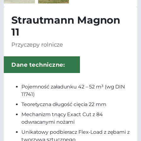
Strautmann Magnon
11
Przyczepy rolnicze
Dane techniczne:
Pojemność załadunku 42 – 52 m³ (wg DIN
11741)
Teoretyczna długość cięcia 22 mm
Mechanizm tnący Exact Cut z 84
odwracanymi nożami
Unikatowy podbieracz Flex-Load z zębami z
tworzywa sztucznego