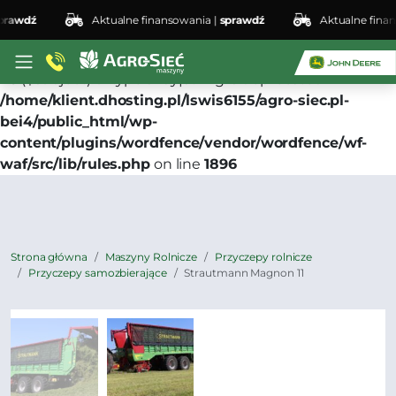
awdź
Aktualne finansowania |
sprawdź
Aktualne finanso
Deprecated
: preg_replace(): Passing null to parameter
#3 ($subject) of type array|string is deprecated in
/home/klient.dhosting.pl/lswis6155/agro-siec.pl-
bei4/public_html/wp-
content/plugins/wordfence/vendor/wordfence/wf-
waf/src/lib/rules.php
on line
1896
Strona główna
Maszyny Rolnicze
Przyczepy rolnicze
Przyczepy samozbierające
Strautmann Magnon 11