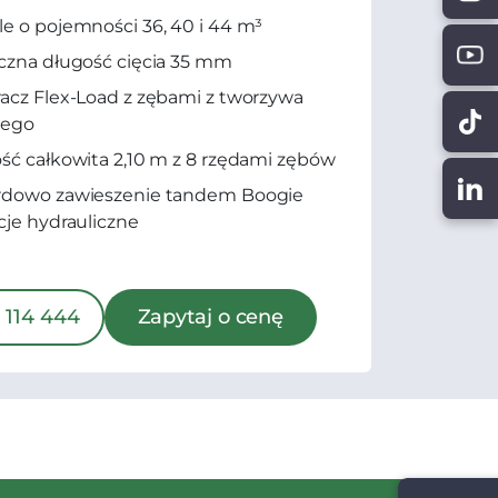
e o pojemności 36, 40 i 44 m³
czna długość cięcia 35 mm
acz Flex-Load z zębami z tworzywa
nego
ść całkowita 2,10 m z 8 rzędami zębów
rdowo zawieszenie tandem Boogie
cje hydrauliczne
 114 444
Zapytaj o cenę