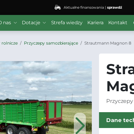
Aktualne finansowania |
sprawdź
O nas
Dotacje
Strefa wiedzy
Kariera
Kontakt
 rolnicze
Przyczepy samozbierające
Strautmann Magnon 8
Str
Ma
Przyczepy 
Dane tec