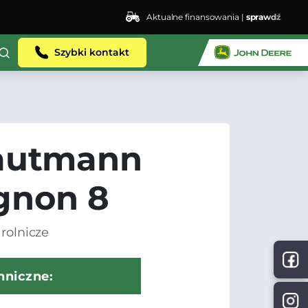
Aktualne finansowania |
sprawdź
Szybki kontakt
autmann
gnon 8
rolnicze
hniczne: