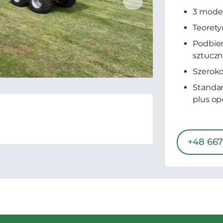
3 model
Teorety
Podbier
sztucz
Szeroko
Standa
plus op
+48 667