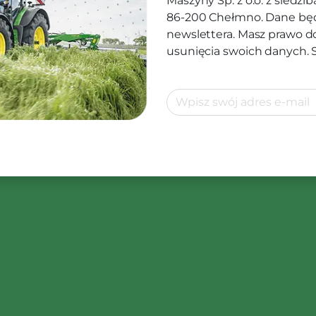
Maszyny Sp. z o.o. z siedz
86-200 Chełmno. Dane będ
newslettera. Masz prawo d
usunięcia swoich danych.