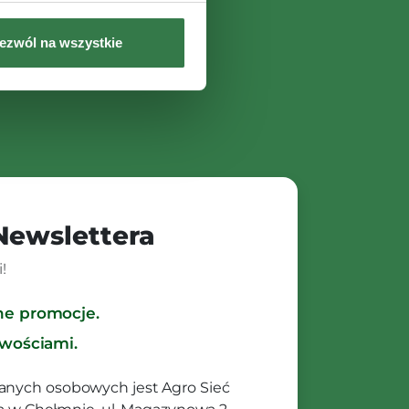
ezwól na wszystkie
 Newslettera
!
ne promocje.
owościami.
anych osobowych jest Agro Sieć