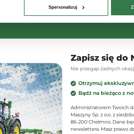
Spersonalizuj
Z
Zapisz się do
Nie przegap żadnych okazji
Otrzymuj ekskluzyw
Bądź na bieżąco z n
Administratorem Twoich d
Maszyny Sp. z o.o. z siedz
86-200 Chełmno. Dane będ
newslettera. Masz prawo d