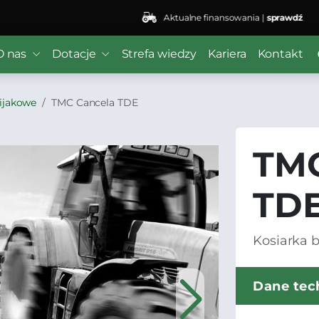
Aktualne finansowania |
sprawdź
O nas
Dotacje
Strefa wiedzy
Kariera
Kontakt
bijakowe
TMC Cancela TDE
TMC
TD
Kosiarka 
Dane tec