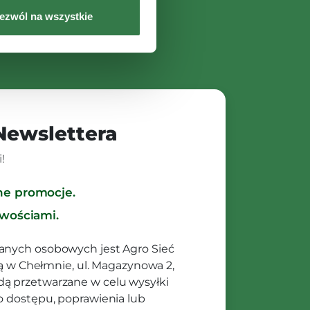
ezwól na wszystkie
 Newslettera
!
ne promocje.
owościami.
anych osobowych jest Agro Sieć
ibą w Chełmnie, ul. Magazynowa 2,
ą przetwarzane w celu wysyłki
o dostępu, poprawienia lub