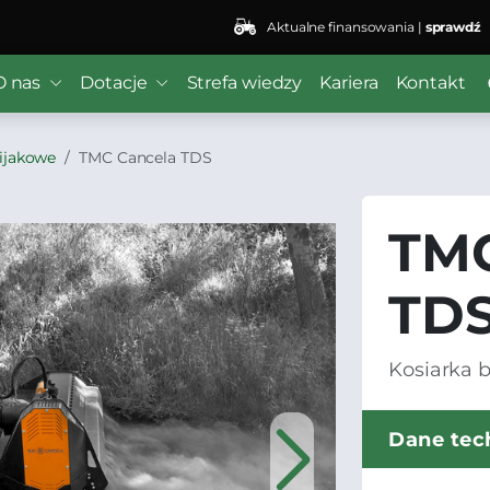
Aktualne finansowania |
sprawdź
O nas
Dotacje
Strefa wiedzy
Kariera
Kontakt
bijakowe
TMC Cancela TDS
TMC
TD
Kosiarka 
Dane tec