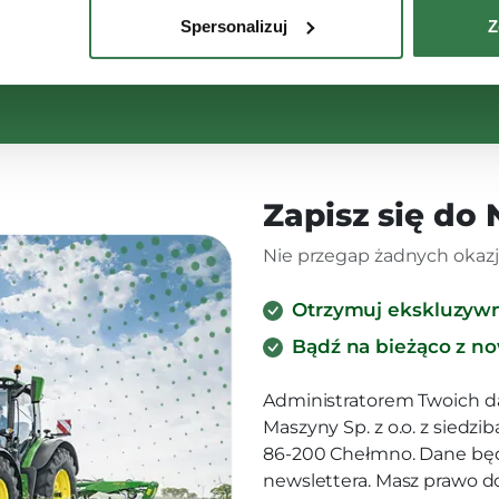
Spersonalizuj
Z
Zapisz się do
Nie przegap żadnych okazji
Otrzymuj ekskluzyw
Bądź na bieżąco z n
Administratorem Twoich d
Maszyny Sp. z o.o. z siedz
86-200 Chełmno. Dane będ
newslettera. Masz prawo d