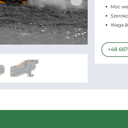
Moc wej
Szeroko
Waga (k
+48 667