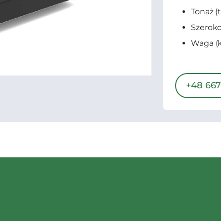
Tonaż (t
Szeroko
Waga (k
+48 667