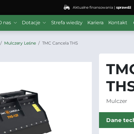
Aktualne finansowania |
sprawdź
O nas
Dotacje
Strefa wiedzy
Kariera
Kontakt
Mulczery Leśne
TMC Cancela THS
TMC
TH
Mulczer
Dane tec