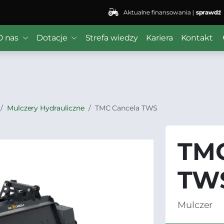
Aktualne finansowania |
sprawdź
 ($subject) of type array|string is deprecated in
/home/kli
O nas
Dotacje
Strefa wiedzy
Kariera
Kontakt
r/wordfence/wf-waf/src/lib/rules.php
on line
1896
Mulczery Hydrauliczne
TMC Cancela TWS
TMC
TW
Mulczer