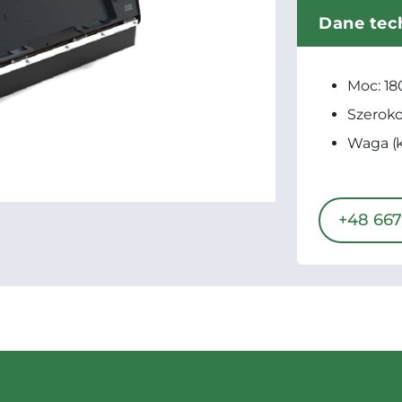
Dane tec
Moc: 18
Szeroko
Waga (k
+48 667