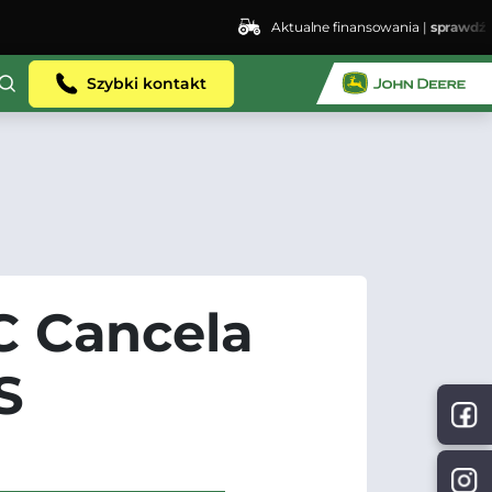
Aktualne finansowania |
sprawdź
ent.dhosting.pl/lswis6155/agro-siec.pl-
Szybki kontakt
 Cancela
S