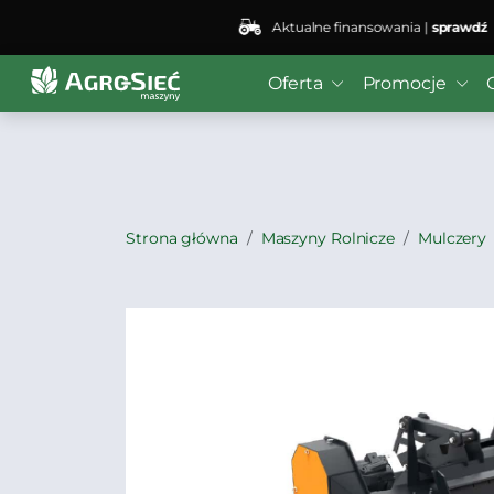
Aktualne finansowania |
sprawdź
Deprecated
: preg_replace(): Passing null to parameter #3
Oferta
Promocje
bei4/public_html/wp-content/plugins/wordfence/vendo
Strona główna
Maszyny Rolnicze
Mulczery