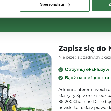
Spersonalizuj
Z
Zapisz się do
Nie przegap żadnych okazji
Otrzymuj ekskluzyw
Bądź na bieżąco z n
Administratorem Twoich d
Maszyny Sp. z o.o. z siedz
86-200 Chełmno. Dane będ
newslettera. Masz prawo d