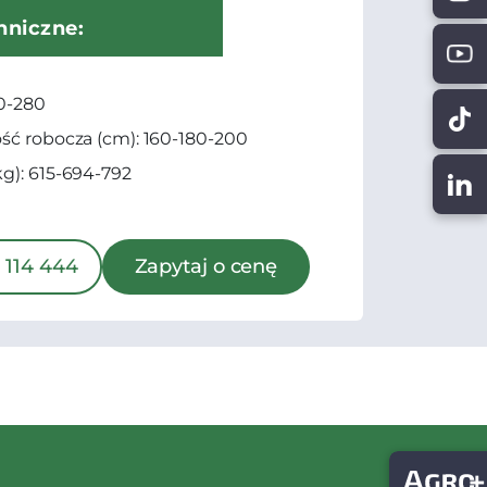
hniczne:
0-280
ść robocza (cm): 160-180-200
g): 615-694-792
 114 444
Zapytaj o cenę