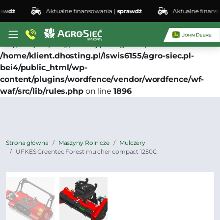
dź
Aktualne finansowania |
sprawdź
Aktualne finansowa
Deprecated
: preg_replace(): Passing null to parameter
#3 ($subject) of type array|string is deprecated in
/home/klient.dhosting.pl/lswis6155/agro-siec.pl-
bei4/public_html/wp-
content/plugins/wordfence/vendor/wordfence/wf-
waf/src/lib/rules.php
on line
1896
Strona główna
Maszyny Rolnicze
Mulczery
UFKES Greentec Forest mulcher compact 1250C