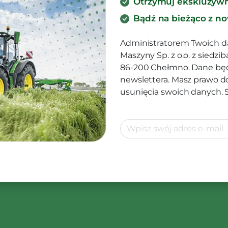
Otrzymuj ekskluzyw
Bądź na bieżąco z n
Administratorem Twoich d
Maszyny Sp. z o.o. z siedz
86-200 Chełmno. Dane będ
newslettera. Masz prawo d
usunięcia swoich danych.