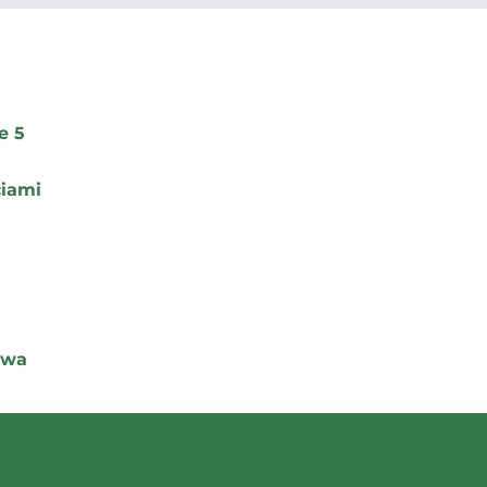
e 5
ciami
owa