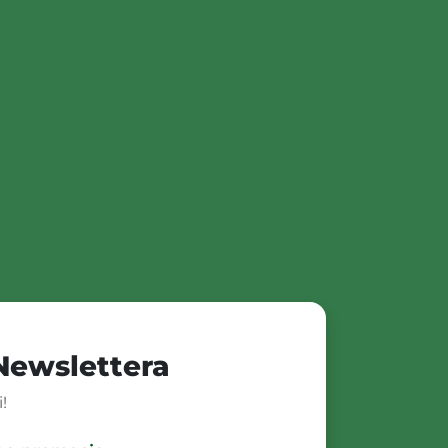
 Newslettera
!