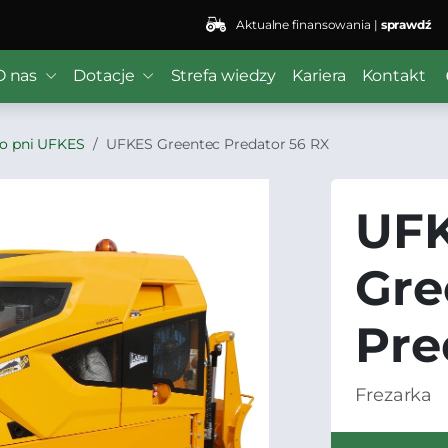
Aktualne finansowania |
sprawdź
O nas
Dotacje
Strefa wiedzy
Kariera
Kontakt
do pni UFKES
UFKES Greentec Predator 56 RX
UF
Gre
Pre
Frezarka