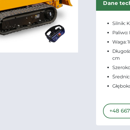
Dane tec
Silnik:
Paliwo: 
Waga: 
Długość
cm
Szeroko
Średnic
Głęboko
+48 667