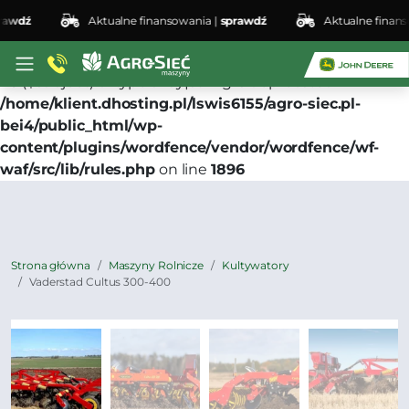
wdź
Aktualne finansowania |
sprawdź
Aktualne finansow
Deprecated
: preg_replace(): Passing null to parameter
#3 ($subject) of type array|string is deprecated in
/home/klient.dhosting.pl/lswis6155/agro-siec.pl-
bei4/public_html/wp-
content/plugins/wordfence/vendor/wordfence/wf-
waf/src/lib/rules.php
on line
1896
Strona główna
Maszyny Rolnicze
Kultywatory
Vaderstad Cultus 300-400